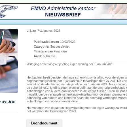
vrijdag, 7 augustus 2026
Publicatiedatum:
10/03/2022
Categorie:
Successiewet
Ministerie van Financiën
Aard:
publicatie
Verlaging schenkingsvrijstelling eigen woning per 1 januari 2023
Het kabinet heeft besloten de hoge schenkingsvrijstelling voor de eigen 
zogenaamde jubelton, per 1 januari 2023 te verlagen tot € 27.231. De verl
vooruit op de afschaffing van de jubelton per 1 januari 2024. Na verlaging
de schenkingsvrijstelling eigen woning gelijk aan de eenmalig verhoogde vr
schenkingen van ouders aan kinderen in de leeftijd tussen 18 en 40 jaar o
mogelijk om de verlaagde schenkingsvrijstelling voor de eigen woning te
schenking van ouders aan kinderen naast de eenmalig verhoogde vrijstel
schenkingen van ouders aan kinderen.
Het verlagen van de schenkingsvrijstelling voor de eigen woning zal wo
het wetsvoorstel Belastingplan 2023.
Brondocument