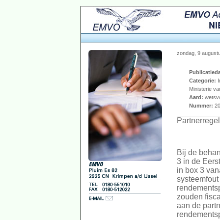
zondag, 9 august
Publicatied
Categorie:
I
Ministerie v
Aard:
wetsvo
Nummer:
20
Partnerregel
Bij de beha
3 in de Eers
in box 3 van
systeemfout 
rendementsp
zouden fisca
aan de partn
rendementsp