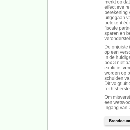
merkt op dat 
effectieve 
berekening 
uitgegaan v
betekent éé
fiscale part
sparen en b
veronderstel
De onjuiste 
op een versc
in de huidig
box 3 niet a
expliciet ve
worden op b
schulden van
Dit volgt ui
rechtsherste
Om misverst
een wetsvoo
ingang van 2
Brondocum