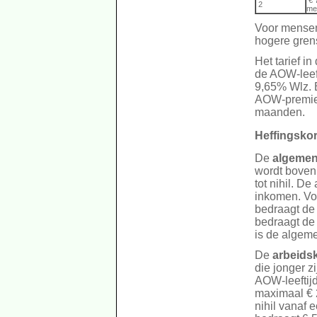
€ 
2
me
Voor mensen,
hogere grens
Het tarief i
de AOW-leef
9,65% Wlz. B
AOW-premie. 
maanden.
Heffingsko
De
algemen
wordt boven
tot nihil. 
inkomen. Vo
bedraagt de
bedraagt de
is de algeme
De
arbeids
die jonger z
AOW-leeftijd
maximaal € 
nihil vanaf