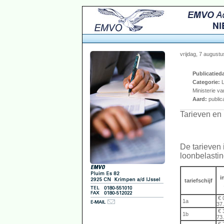
vrijdag, 7 august
Publicatied
Categorie:
L
Ministerie v
Aard:
publica
Tarieven en 
De tarieven 
loonbelasting
i
tariefschijf
€ 0
1a
37
€ 
1b
73