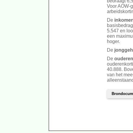
bedraagt 6,
Voor AOW-ge
arbeidskorti
De
inkomen
basisbedrag.
5.547 en lo
een maximum
hoger.
De
jonggeh
De
ouderen
ouderenkort
40.888. Bov
van het meer
alleenstaan
Brondocum