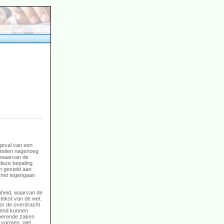
geval van een
viteiten nagenoeg
p waarvan de
 deze bepaling
n gesteld aan
 het tegengaan
nheid, waarvan de
 tekst van de wet.
or de overdracht
kend kunnen
roerende zaken
 vormen, niet