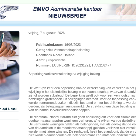
vrijdag, 7 augustus 2026
Publicatiedatum:
16/03/2023
Categorie:
Vennootschapsbelasting
Rechtbank Noord-Holland
Aard:
jurisprudentie
Nummer:
ECLINLRBNHO20231721, HAA 21/2477
Beperking verliesverrekening na wijziging belang
De Wet Vpb kent een beperking van de verrekening van verliezen in het 
wijziging in het uiteindelijke belang in een vennootschap waarvan de acti
zijn of worden stilgelegd. De beperking geldt ook voor een vennootscha
bezittingen grotendeels uit beleggingen bestaan. Voor de toepassing van
worden onroerende zaken, die zijn bestemd om ter beschikking te worde
derden, als belegginggen aangemerkt. De strekking van deze bepaling is
van de handel in verliesvennootschappen.
De rechtbank Noord-Holland ziet geen aanleiding om voor een fiscale ee
dochtermaatschappijen woningen verhuren, af te wijken van de duidelijke
De verhuurde woningen gelden als beleggingen, met als gevolg dat de vo
van de aandelen in de moedermaatschappij geleden verliezen niet verre
worden met latere winsten. De rechtbank heeft het standpunt, dat de on
niet worden aangehouden als belegging maar een materiële onderneming