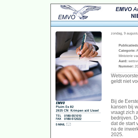
zondag, 9 august
Publicatied
Categorie:
A
Ministerie v
Aard:
wetsvo
Nummer:
20
Wetsvoorstel
geldt niet v
Bij de Eerst
kansen bij 
vraagt zich 
bedrijven. D
dat de start
na de inwerk
2025.